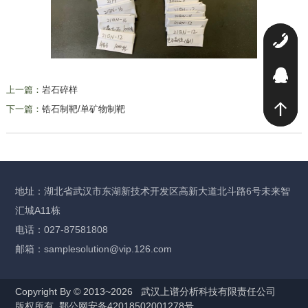
0
2
上一篇：
岩石碎样
下一篇：
锆石制靶/单矿物制靶
地址：湖北省武汉市东湖新技术开发区高新大道北斗路6号未来智
汇城A11栋
电话：027-87581808
邮箱：samplesolution@vip.126.com
Copyright By © 2013~2026
武汉上谱分析科技有限责任公司
版权所有
鄂公网安备42018502001278号