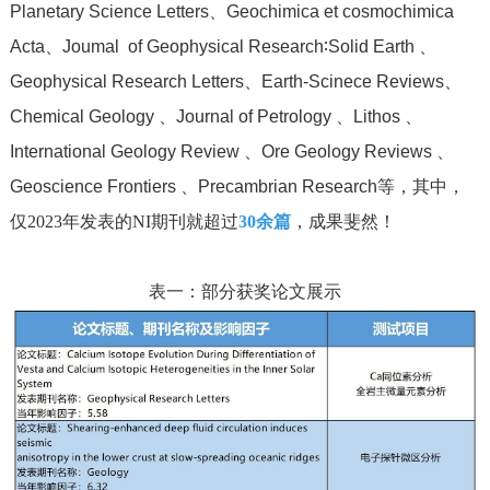
Planetary Science Letters、Geochimica et cosmochimica
Acta、Joumal of Geophysical Research∶Solid Earth 、
Geophysical Research Letters、Earth-Scinece Reviews、
Chemical Geology 、Journal of Petrology 、Lithos 、
International Geology Review 、Ore Geology Reviews 、
Geoscience Frontiers 、Precambrian Research等
，其中，
仅2023年发表的NI期刊就超过
30余篇
，成果斐然！
表一：部分获奖论文展示