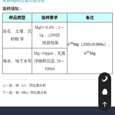
全岩Mg同位素
比值分析
送样须知：
样品类型
送样要求
备注
MgO>0.4%，2～
岩石、土壤、沉
5g，≥200目
积物 等
纸袋包装
26
δ
Mg（2SD≤0.06‰）、
25
δ
Mg
Mg>10ppm，无悬
海水、地下水等
浮物和沉淀, 50～
100ml
0
上一篇：
锂（Li） 同位素分析
2
下一篇：
钼（Mo）同位素分析