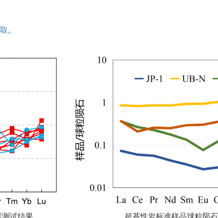
取
。
溶样测试结果 超基性岩标准样品球粒陨石标准