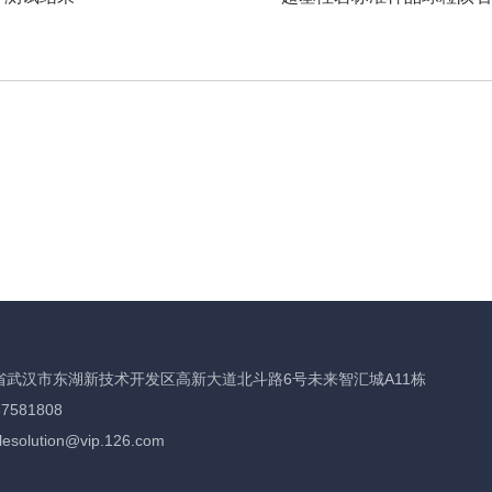
省武汉市东湖新技术开发区高新大道北斗路6号未来智汇城A11栋
7581808
solution@vip.126.com