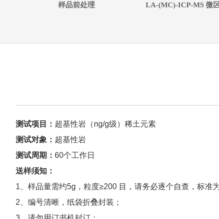
样品前处理
LA-(MC)-ICP-MS 
测试项目：
超基性岩（ng/g级）稀土元素
测试对象：
超基性岩
测试周期：
60个工作日
送样须知：
1、样品量需约5g，粒度≥200 目，请务必逐个自查，标
2、编号清晰，纸袋折叠封装；
3、请勿用订书机封订；